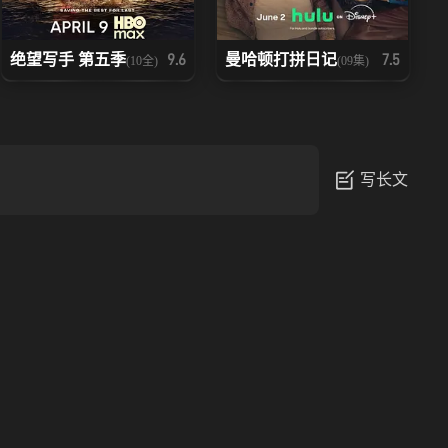
绝望写手 第五季
曼哈顿打拼日记
9.6
7.5
(10全)
(09集)
写长文