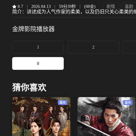
8.7
|
2026.04.13
|
59分39秒
|
(08全)
剧情
喜剧
简介：
讲述成为人气作家的柔美，以及仍旧只关心柔美的
金牌影院
播放器
1
2
8
猜你喜欢
蓝光
蓝光