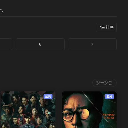
”。
排序
6
7
换一换
蓝光
蓝光