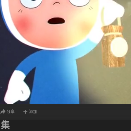
分享
添加
 集