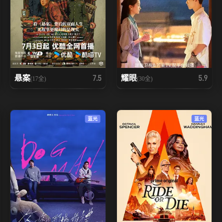
悬案
耀眼
7.5
5.9
(17全)
(30全)
蓝光
蓝光