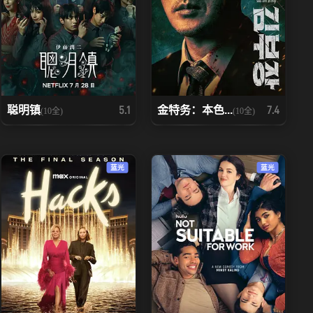
聪明镇
金特务：本色...
5.1
7.4
(10全)
(10全)
蓝光
蓝光