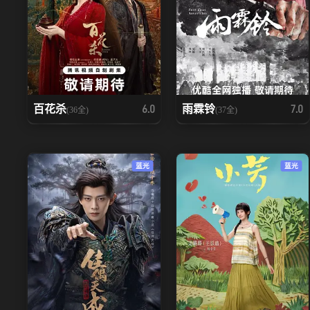
百花杀
雨霖铃
6.0
7.0
(36全)
(37全)
蓝光
蓝光