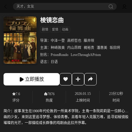
天才，女友
棱镜恋曲
剧情
爱情
动画
导演：
中泽一登
高桥哲也
藤井咲
主演：
种崎敦美
内山昂辉
梶裕贵
潘惠美
坂田将
别名：
PrismRondo
LoveThroughAPrism
语言：
日语
立即播放
2026.01.15
23分32秒
7.6
7876
评分
热度
上映时间
时间
简介：
故事发生在1900年代伦敦的一所美术学院，主角一条院莉莉是一位醉心绘
画的少女，来到这里追寻梦想、体验青春。且看年轻人克服万难，追寻如棱镜般
璀璨的光芒，一部描绘成长群像的戏剧由此拉开序幕。